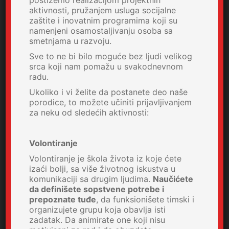
aktivnosti, pružanjem usluga socijalne
zaštite i inovatnim programima koji su
namenjeni osamostaljivanju osoba sa
smetnjama u razvoju.
Sve to ne bi bilo moguće bez ljudi velikog
srca koji nam pomažu u svakodnevnom
radu.
Ukoliko i vi želite da postanete deo naše
porodice, to možete učiniti prijavljivanjem
za neku od sledećih aktivnosti:
Volontiranje
Volontiranje je škola života iz koje ćete
izaći bolji, sa više životnog iskustva u
komunikaciji sa drugim ljudima.
Naučićete
da definišete sopstvene potrebe i
prepoznate tuđe
, da funksionišete timski i
organizujete grupu koja obavlja isti
zadatak. Da animirate one koji nisu