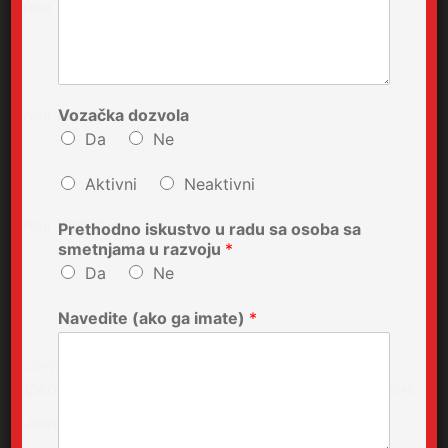
Your Name
Vozačka dozvola
Your Email
Da
Ne
Aktivni
Neaktivni
Your Website
Prethodno iskustvo u radu sa osoba sa
smetnjama u razvoju
*
Da
Ne
Navedite (ako ga imate)
*
Сачувај моје име, е-пошту и веб место у овом
прегледачу веба за следећи пут када коментаришем.
Leave a Reply