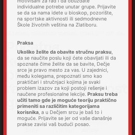
motivisani za rad i da obuzdate
individualne potrebe unutar grupe. Prijavite
se da sa nama idete u bioskop, pozorište,
na sportske aktivnosti ili sedmodnevne
Škole životnih veština na Zlatiboru.
Mi radimo, budućnost gradimo
Projekti
1 min read
Početna
Praksa
Ukoliko želite da obavite stručnu praksu
,
konferencija
da se naučite poslu koji ćete obavljati ili da
spoznate čime želite da se bavite, Dečje
projekta „Mi
srce je pravo mesto za vas. U zajednici,
među kolegama, prepoznati smo kao
praktičari i stručnjaci kojima je svaki
radimo, budućnost
problem izazov za koji postoji rešenje i
naučene profesionalne lekcije.
Praksu treba
gradimo“
učiti tamo gde je moguće teoriju praktično
primeniti sa različitim kategorijama
korisnika
, a u Dečjem srcu je baš to i
moguće. Prijavite se jer od vaše današnje
Author
Published
0 comments
prakse zavisi vaš budući posao.
Dečje
21/12/2017
Join the