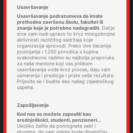
srce
Conversation
Usavršavanje
Usavršavanje podrazumeva da imate
prethodno završenu školu, fakultet ili
Home
Projekti
Mi radimo, budućnost gradimo
znanje koje je potrebno nadograditi
. Dečje
Početna konferencija projekta „Mi radimo, budućnost
srce vam nudi upravo to kroz mnogobrojne
aktivnosti različitog sadržaja koje
gradimo“
organizacija sprovodi. Preko dve decenije
postojanja i 1.200 porodica s kojima
Zadovoljstvo nam je da vas pozovemo na početnu
svakodnevno radimo su najbolja preporuka
za naše mentore koji vas prilikom
konferenciju projekta
Mi radimo budućnost
usavršavanja vode kroz proces, daju vam
gradimo
koja će se održati
22.12.2017.godine sa
usmerenja i predloge i prate veše rezultate.
početkom u 18h
,
na adresi Bulevar Kralja
Prijavite se i budite deo našeg zajedničkog
uspeha.
Aleksandra br. 69
.
Zapošljavanje
Kod nas se možete zaposliti kao
srednjoškolci, studenti, penzioneri…
Na konferenciji će učestvovati:
Ukoliko želite da pomognete sebi i
drugima, da vam vreme bude dinamično,
Goran Rojević, direktor Humanitarne organizacije