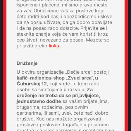
ispunjeno i plaćeno, mi smo pravo mesto
Dečje srce
za vas. Obučićemo vas za poslove koje
Tatjana Sajčić, Humanitarna organizacija Dečje srce
ćete raditi kod nas, i obezbedićemo uslove
da na poslu uživate, da ga dobro obavljate
Ivana Rojević, Humanitarana organizacija Dečje srce
i da na posao rado dolazite. Prijavite se i
Milovan Marković, direktor Srednje zanatske škole
steknite znanja koja će vam koristiti kroz
ceo život, nevezano za posao. Mozete se
prijaviti preko
linka
.
Druženje
U okviru organizacije „Dečje srce“ postoji
Dečje srce
kafić-radionica-shop „Zvuci srca“, u
Čuburskoj 12
, koji vode i u kom rade
http://decjesrce.rs
osobe sa smetnjama u razvoju.
Za
druženje ne treba da se prijavljujete,
jednostavno dođite
sa vašim prijateljima,
drugarima, rođacima, poslovnim
partnerima, ili sami, uvek ćete naći dobro
društvo. Kod nas možete organizovati
proslave i poslovne događaje u prijatnom
Next Post
prostoru sa uvek nasmejanim osobljem koje