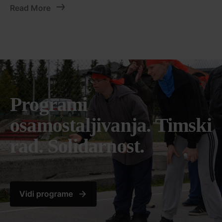
Read More
Programi
osamostaljivanja.
Timski
rad.
Solidarnost.
Vidi programe