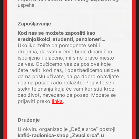
uspeha.
Zapošljavanje
Kod nas se možete zaposliti kao
srednjoškolci, studenti, penzioneri…
Ukoliko želite da pomognete sebi i
drugima, da vam vreme bude dinamično,
ispunjeno i plaćeno, mi smo pravo mesto
za vas. Obučićemo vas za poslove koje
ćete raditi kod nas, i obezbedićemo uslove
Slatke poslastice od donatora za kafe „Zvuci
da na poslu uživate, da ga dobro obavljate
srca“ na Čuburi
i da na posao rado dolazite. Prijavite se i
steknite znanja koja će vam koristiti kroz
Na inicjativu Člana Veća Gradske opštine Vračar, Marka
ceo život, nevezano za posao. Mozete se
Čuturila i Saveta za osobe sa invaliditetom GO Vračar,
prijaviti preko
linka
.
obezbeđen je donator za podršku radu korisnika kafea
„Zvuci srca“, i tim povodom je tim iz Gradske Opštine
Druženje
Vračar posetio kafić i razgovarao sa direktorom
U okviru organizacije „Dečje srce“ postoji
Udruženja „Dečje srce“ Goranom Rojevićem.
kafić-radionica-shop „Zvuci srca“, u