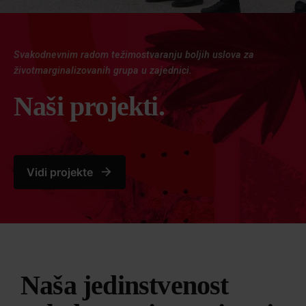
Svakodnevnim radom težimo
stvaranju boljih uslova za
život
marginalizovanih grupa u zajednici.
Naši projekti.
Vidi projekte
Naša jedinstvenost