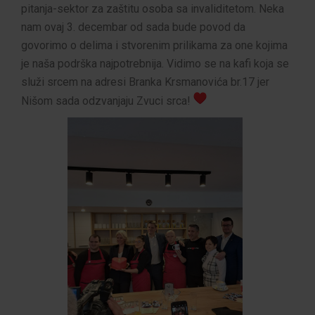
pitanja-sektor za zaštitu osoba sa invaliditetom. Neka
nam ovaj 3. decembar od sada bude povod da
govorimo o delima i stvorenim prilikama za one kojima
je naša podrška najpotrebnija. Vidimo se na kafi koja se
služi srcem na adresi Branka Krsmanovića br.17 jer
Nišom sada odzvanjaju Zvuci srca!