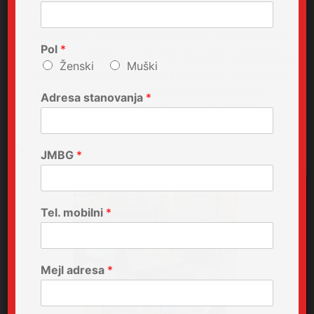
Kovačević, odbornica u Skupštini opštine Vračar.
Kompanija “ Kroogle bar TC Galerija“ svoje proizvode,
Pol
*
slatke poslastice sa različitim ukusima, svakodnevno
Ženski
Muški
dostavljaju kafeu „Zvuci srca“ na Čuburi i izražavamo
zahvalnost za društveno odgovorno poslovanje i
Adresa stanovanja
*
podršku koju su pružili osobama sa invaliditetom.
JMBG
*
Tel. mobilni
*
Mejl adresa
*