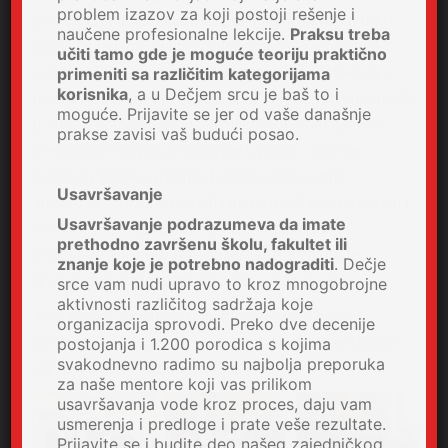
problem izazov za koji postoji rešenje i
prekomorsku saradnju JICA, anagažovan već drugu
naučene profesionalne lekcije.
Praksu treba
godinu u radnom centru Zvuci srca na Vračaru, gde
učiti tamo gde je moguće teoriju praktično
svojim iskustvom pomaže u organizaciji događaja i
primeniti sa različitim kategorijama
korisnika
, a u Dečjem srcu je baš to i
promociji aktivnosti. “Zvuci srca” su jedinstveno mesto
moguće. Prijavite se jer od vaše današnje
u Srbiji u kome se inkluzija mladih sa smetnjama u
prakse zavisi vaš budući posao.
mentalnom razvoju promoviše u praksi i gde se
podstiču ljudske vrednosti. Zaposleni i radno
Usavršavanje
angažovani mladi sa smetnjama u mentalnom razvoju i
Usavršavanje podrazumeva da imate
osobe sa invaliditetom u Zvucima srca prave
prethodno završenu školu, fakultet ili
proizvode majice, puzle, šolje, cegere za opšte
znanje koje je potrebno nadograditi
. Dečje
građanstvo i tako razbijaju predrasude o sebi.
srce vam nudi upravo to kroz mnogobrojne
aktivnosti različitog sadržaja koje
Ambasador Japana je ponudio svesrdnu pomoć
organizacija sprovodi. Preko dve decenije
Zvucima srca i osobama sa smetnjama u mentalnom
postojanja i 1.200 porodica s kojima
svakodnevno radimo su najbolja preporuka
razvoju u Srbiji i u budućnosti
za naše mentore koji vas prilikom
usavršavanja vode kroz proces, daju vam
usmerenja i predloge i prate veše rezultate.
Prijavite se i budite deo našeg zajedničkog