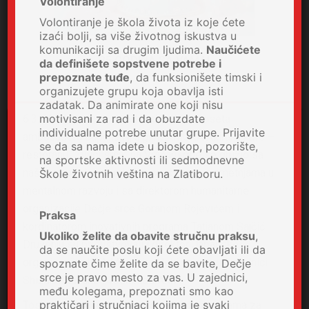
Volontiranje
Volontiranje je škola života iz koje ćete
izaći bolji, sa više životnog iskustva u
komunikaciji sa drugim ljudima.
Naučićete
25 GODINA SA VAMA!
da definišete sopstvene potrebe i
prepoznate tuđe
, da funksionišete timski i
organizujete grupu koja obavlja isti
zadatak. Da animirate one koji nisu
motivisani za rad i da obuzdate
6.3. 2024. godine, obradovala nas je poseta
individualne potrebe unutar grupe. Prijavite
ambasadora Japana Nj.e.g. IMAMURA Akira, u kafe –
se da sa nama idete u bioskop, pozorište,
restoranu “Zvuci srca” na Vračaru gde se družio sa
na sportske aktivnosti ili sedmodnevne
našim zaposlenim mladim osobama sa smetnjama u
Škole životnih veština na Zlatiboru.
mentalnom razvoju i sa direktorom humanitarne
organizacije Dečje srce Goranom Rojevićem i
Praksa
kordinatorom inovativnih programa Tatjanom Sajčić.
Ukoliko želite da obavite stručnu praksu
,
Druženju su prisustvovali i direktor Japanske
da se naučite poslu koji ćete obavljati ili da
organizacije JICA Masahiro Ueki i njegovi saradnici
spoznate čime želite da se bavite, Dečje
srce je pravo mesto za vas. U zajednici,
Shizuka Nakano i Toshihide Arai.
među kolegama, prepoznati smo kao
praktičari i stručnjaci kojima je svaki
Toshihide Arai je preko volonterskog programa za