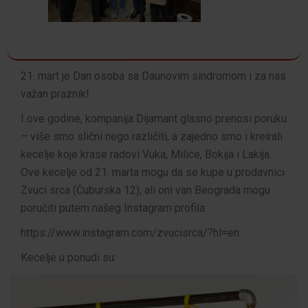
21. mart je Dan osoba sa Daunovim sindromom i za nas
važan praznik!
I ove godine, kompanija Dijamant glasno prenosi poruku
– više smo slični nego različiti, a zajedno smo i kreirali
kecelje koje krase radovi Vuka, Milice, Bokija i Lakija.
Ove kecelje od 21. marta mogu da se kupe u prodavnici
Zvuci srca (Čuburska 12), ali oni van Beograda mogu
poručiti putem našeg Instagram profila:
https://www.instagram.com/zvucisrca/?hl=en
Kecelje u ponudi su: