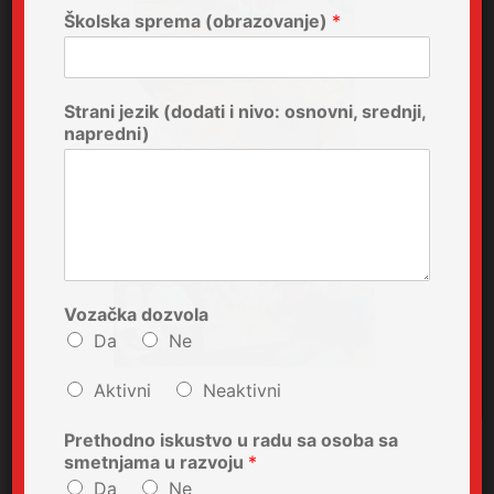
Školska sprema (obrazovanje)
*
Strani jezik (dodati i nivo: osnovni, srednji,
napredni)
Vozačka dozvola
Da
Ne
Aktivni
Neaktivni
Prethodno iskustvo u radu sa osoba sa
smetnjama u razvoju
*
Da
Ne