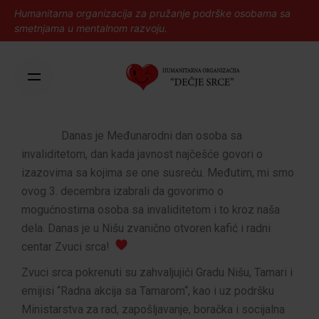
Humanitarna organizacija za pružanje podrške osobama sa
smetnjama u mentalnom razvoju.
a
Danas je Međunarodni dan osoba sa
invaliditetom, dan kada javnost najčešće govori o
izazovima sa kojima se one susreću. Međutim, mi smo
ovog 3. decembra izabrali da govorimo o
mogućnostima osoba sa invaliditetom i to kroz naša
dela. Danas je u Nišu zvanično otvoren kafić i radni
centar Zvuci srca!
Zvuci srca pokrenuti su zahvaljujići Gradu Nišu, Tamari i
emijisi “Radna akcija sa Tamarom“, kao i uz podršku
Ministarstva za rad, zapošljavanje, boračka i socijalna