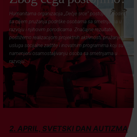
Humanitarna organizacija „Dečje srce“ postoji 19 godina
sa ciljem pružanja podrške osobama sa smetnjama u
razvoju i njihovim porodicama. Značajne rezultate
postižemo realizacijom projektnih aktivnosti, pružanjem
usluga socijalne zaštite i inovatnim programima koji su
namenjeni osamostaljivanju osoba sa smetnjama u
razvoju.
2. APRIL, SVETSKI DAN AUTIZMA