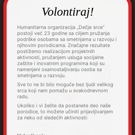
Volontiraj!
Kada krče creva, to su leptirići u stomaku! Ovu
Humanitarna organizacija „Dečje srce“
kecelju krasi rad koji je nacrtao Lazar, za sve one koji su
postoji već 23 godine sa ciljem pružanja
podrške osobama sa smetnjama u razvoju i
stalno gladni i zaljubljeni!
njihovim porodicama. Značajne rezultate
postižemo realizacijom projektnih
aktivnosti, pružanjem usluga socijalne
zaštite i inovatnim programima koji su
namenjeni osamostaljivanju osoba sa
smetnjama u razvoju.
Sve to ne bi bilo moguće bez ljudi velikog
srca koji nam pomažu u svakodnevnom
radu.
Ukoliko i vi želite da postanete deo naše
porodice, to možete učiniti prijavljivanjem
za neku od sledećih aktivnosti: