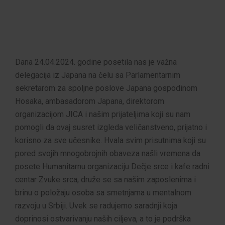
Dana 24.04.2024. godine posetila nas je važna
delegacija iz Japana na čelu sa Parlamentarnim
sekretarom za spoljne poslove Japana gospodinom
Hosaka, ambasadorom Japana, direktorom
organizacijom JICA i našim prijateljima koji su nam
pomogli da ovaj susret izgleda veličanstveno, prijatno i
korisno za sve učesnike. Hvala svim prisutnima koji su
pored svojih mnogobrojnih obaveza našli vremena da
posete Humanitarnu organizaciju Dečje srce i kafe radni
centar Zvuke srca, druže se sa našim zaposlenima i
brinu o položaju osoba sa smetnjama u mentalnom
razvoju u Srbiji. Uvek se radujemo saradnji koja
doprinosi ostvarivanju naših ciljeva, a to je podrška