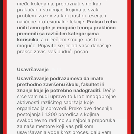
među kolegama, prepoznati smo kao
POSTANI LIČNI
praktičari i stručnjaci kojima je svaki
problem izazov za koji postoji rešenje i
PRATILAC
naučene profesionalne lekcije.
Praksu treba
učiti tamo gde je moguće teoriju praktično
primeniti sa različitim kategorijama
korisnika
, a u Dečjem srcu je baš to i
PRIJAVA
moguće. Prijavite se jer od vaše današnje
prakse zavisi vaš budući posao.
POSTANI
Usavršavanje
Usavršavanje podrazumeva da imate
VOLONTER
prethodno završenu školu, fakultet ili
znanje koje je potrebno nadograditi
. Dečje
srce vam nudi upravo to kroz mnogobrojne
aktivnosti različitog sadržaja koje
PRIJAVA
organizacija sprovodi. Preko dve decenije
postojanja i 1.200 porodica s kojima
svakodnevno radimo su najbolja preporuka
za naše mentore koji vas prilikom
usavršavanja vode kroz proces, daju vam