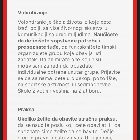
pozitivan, na pravom si mestu!
Volontiranje
Humanitarna organizacija „Dečje srce“ pruža
Volontiranje je škola života iz koje ćete
mogućnost inovativnog radnog angažovanja
izaći bolji, sa više životnog iskustva u
komunikaciji sa drugim ljudima.
Naučićete
studentima i osobama iz teško zapošljivih kategorija
da definišete sopstvene potrebe i
na poziciji
ličnog pratioca deteta
sa smetnjama u
prepoznate tuđe
, da funksionišete timski i
razvoju.
organizujete grupu koja obavlja isti
zadatak. Da animirate one koji nisu
Takođe, ukoliko si već radno angažovan ili usled
motivisani za rad i da obuzdate
studentskih obaveza nemaš vremena da radiš,
vrata
individualne potrebe unutar grupe. Prijavite
se da sa nama idete u bioskop, pozorište,
za volontiranje su uvek otvorena, a put kojim ćete
na sportske aktivnosti ili sedmodnevne
proći pun je znanja i raznovrsnog iskustva. Pun
Škole životnih veština na Zlatiboru.
ljubavi, kreativnosti, altruzima, solidarnosti… Pun
zabave i neverovatnih trenutaka!
Za više
Praksa
informacija, pošaljite nam prijavu, a mi ćemo Vas
Ukoliko želite da obavite stručnu praksu
,
obavestiti u vezi svih detalja.
da se naučite poslu koji ćete obavljati ili da
spoznate čime želite da se bavite, Dečje
srce je pravo mesto za vas. U zajednici,