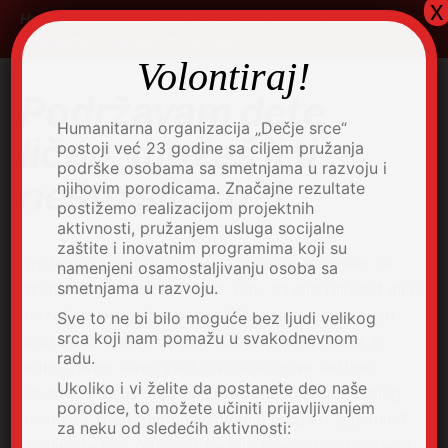
x
Humanitarna organizacija za pružanje podrške osobama sa
smetnjama u mentalnom razvoju.
Volontiraj!
Podržavam dete
Humanitarna organizacija „Dečje srce“
lično, možeš li ti
postoji već 23 godine sa ciljem pružanja
podrške osobama sa smetnjama u razvoju i
nešto slično?!
njihovim porodicama. Značajne rezultate
postižemo realizacijom projektnih
aktivnosti, pružanjem usluga socijalne
zaštite i inovatnim programima koji su
Student si i ne želiš još uvek da uzimaš novac za
namenjeni osamostaljivanju osoba sa
smetnjama u razvoju.
džeparac od roditelja? Ili si, pak, zavšio fakultet ali ne
možeš da pronađeš posao? Možda ti je potreban
Sve to ne bi bilo moguće bez ljudi velikog
srca koji nam pomažu u svakodnevnom
pripravniči staž u oblasti humanističkih nauka ili
radu.
jednostavno samo želiš da stičeš nove veštine,
Ukoliko i vi želite da postanete deo naše
iskustvo i daješ doprinos procesu stvaranja boljeg
porodice, to možete učiniti prijavljivanjem
mesta za život marginalizovanih grupa u zajednici?
za neku od sledećih aktivnosti:
Ukoliko je tvoj odgovor na bilo koje od ovih pitanja