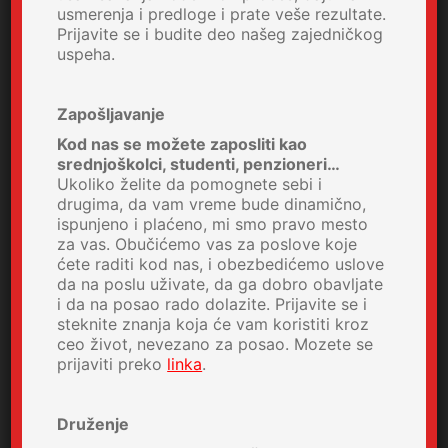
usmerenja i predloge i prate veše rezultate.
Prijavite se i budite deo našeg zajedničkog
uspeha.
Zapošljavanje
Kod nas se možete zaposliti kao
srednjoškolci, studenti, penzioneri…
Ukoliko želite da pomognete sebi i
drugima, da vam vreme bude dinamično,
ispunjeno i plaćeno, mi smo pravo mesto
za vas. Obučićemo vas za poslove koje
ćete raditi kod nas, i obezbedićemo uslove
da na poslu uživate, da ga dobro obavljate
i da na posao rado dolazite. Prijavite se i
steknite znanja koja će vam koristiti kroz
ceo život, nevezano za posao. Mozete se
prijaviti preko
linka
.
Druženje