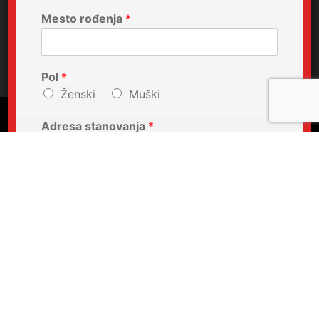
Mesto rođenja
*
Pol
*
Koristimo kolačiće da bismo vam pružili najbolje
Ženski
Muški
iskustvo.
Cookie Policy
Adresa stanovanja
*
JMBG
*
Tel. mobilni
*
Mejl adresa
*