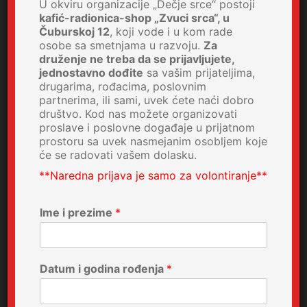
U okviru organizacije „Dečje srce“ postoji
kafić-radionica-shop „Zvuci srca“, u
Čuburskoj 12
, koji vode i u kom rade
osobe sa smetnjama u razvoju.
Za
druženje ne treba da se prijavljujete,
jednostavno dođite
sa vašim prijateljima,
drugarima, rođacima, poslovnim
partnerima, ili sami, uvek ćete naći dobro
društvo. Kod nas možete organizovati
proslave i poslovne događaje u prijatnom
prostoru sa uvek nasmejanim osobljem koje
će se radovati vašem dolasku.
**Naredna prijava je samo za volontiranje**
Ime i prezime
*
Datum i godina rođenja
*