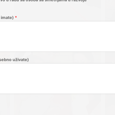
 imate)
*
sebno uživate)