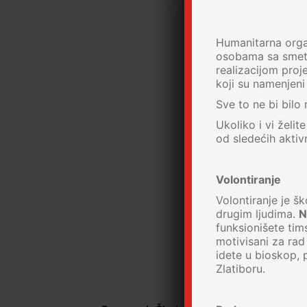
Humanitarna organ
osobama sa smetn
realizacijom proj
koji su namenjeni
Sve to ne bi bil
Ukoliko i vi želi
od sledećih aktivn
Volontiranje
Volontiranje je šk
drugim ljudima.
N
funksionišete tims
motivisani za rad
idete u bioskop, 
Zlatiboru.