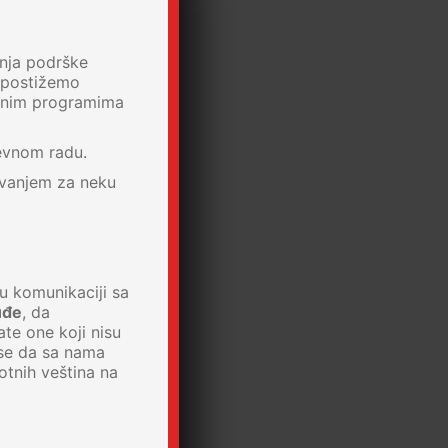
anja podrške
 postižemo
vatnim programima
evnom radu.
jivanjem za neku
 u komunikaciji sa
uđe
, da
ate one koji nisu
 se da sa nama
otnih veština na