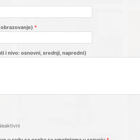
(obrazovanje)
*
ti i nivo: osnovni, srednji, napredni)
Neaktivni
vo u radu sa osoba sa smetnjama u razvoju
*