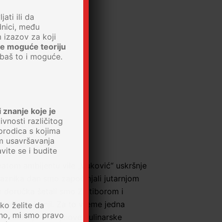
ati ili da
dnici, među
 izazov za koji
je moguće teoriju
 baš to i moguće.
 znanje koje je
vnosti različitog
orodica s kojima
m usavršavanja
vite se i budite
natom ambijentu vile „Vuković“ uskršnje
raznika dan smo započinjali jutarnjom
 doručka šetali smo Zlatiborom i
odnevnih šetnji. Za to vreme jedna
ko želite da
no, mi smo pravo
la reakcije na njihove kulinarske