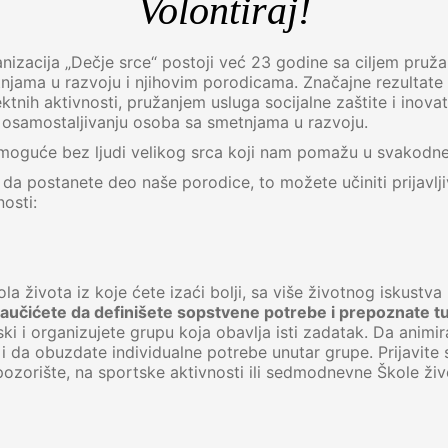
Volontiraj!
izacija „Dečje srce“ postoji već 23 godine sa ciljem pruž
jama u razvoju i njihovim porodicama. Značajne rezultate
ektnih aktivnosti, pružanjem usluga socijalne zaštite i ino
 osamostaljivanju osoba sa smetnjama u razvoju.
o moguće bez ljudi velikog srca koji nam pomažu u svakodn
te da postanete deo naše porodice, to možete učiniti prijavl
osti:
ola života iz koje ćete izaći bolji, sa više životnog iskustva
aučićete da definišete sopstvene potrebe i prepoznate t
ki i organizujete grupu koja obavlja isti zadatak. Da animir
 i da obuzdate individualne potrebe unutar grupe. Prijavite
pozorište, na sportske aktivnosti ili sedmodnevne Škole živ