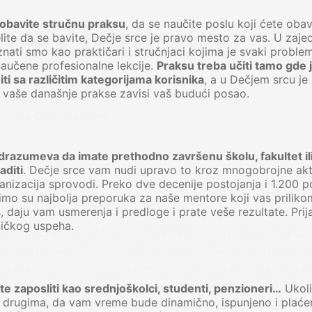
na Zlatiboru
 obavite stručnu praksu
, da se naučite poslu koji ćete obavlj
ite da se bavite, Dečje srce je pravo mesto za vas. U zaje
ati smo kao praktičari i stručnjaci kojima je svaki problem
 naučene profesionalne lekcije.
Praksu treba učiti tamo gde 
ti sa različitim kategorijama korisnika
, a u Dečjem srcu je
od vaše današnje prakse zavisi vaš budući posao.
 comments
in the Conversation
razumeva da imate prethodno završenu školu, fakultet ili
diti
. Dečje srce vam nudi upravo to kroz mnogobrojne akti
anizacija sprovodi. Preko dve decenije postojanja i 1.200 p
u
mo su najbolja preporuka za naše mentore koji vas priliko
 daju vam usmerenja i predloge i prate veše rezultate. Prija
ičkog uspeha.
odine održana je 70 Škola života na Zlatiboru. U dobro poz
oženju provelo 37 dece i 10 vaspitača. Tokom uskrašnjih p
žurna grupa drugara pripremala i servirala doručak. Nakon
ktivnosti na otvorenim terenima činile su sastavni deo svak
e zaposliti kao srednjoškolci, studenti, penzioneri…
Ukoli
 drugima, da vam vreme bude dinamično, ispunjeno i plaće
remala ručak za svoje drugare i sa nestrepljenjem isčekiva