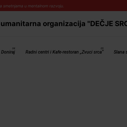
sa smetnjama u mentalnom razvoju.
Doniraj
Radni centri i Kafe-restoran „Zvuci srca“
Slana 