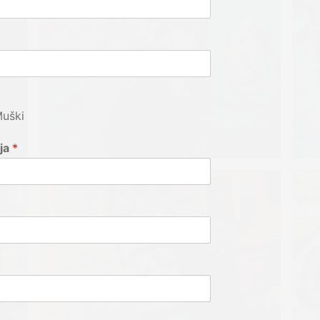
uški
ja
*