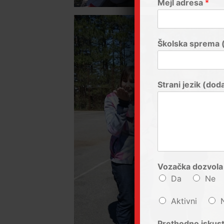
Mejl adresa
*
Školska sprema 
Strani jezik (doda
Vozačka dozvola
Da
Ne
Aktivni
Prethodno iskust