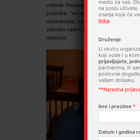
mesto za vas. Ob
veštine. Posebnu čar popodnevnih radi
na poslu uživate,
praznika. Večeri su, po dobro ponazatoj
znanja koja će va
linka
.
maskenbala, karaoka, izbora za mis i mi
zahvalni našim domaćinima na toploj i p
realizuje.
Druženje
U okviru organiza
koji vode i u ko
prijavljujete, je
partnerima, ili s
poslovne događaj
vašem dolasku.
**Naredna prijava
Ime i prezime
*
Datum i godina 