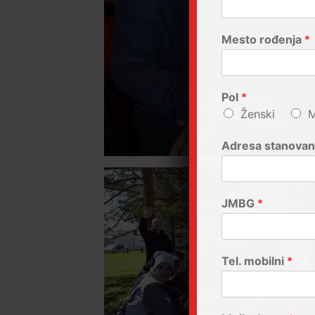
Mesto rođenja
*
Pol
*
Ženski
M
Adresa stanovan
JMBG
*
Tel. mobilni
*