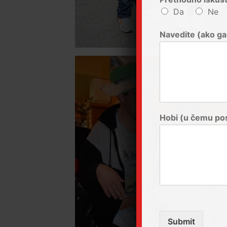
Da
Ne
Navedite (ako ga
Hobi (u čemu po
Submit