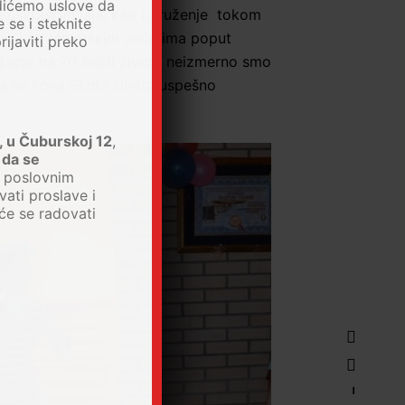
dićemo uslove da
uskrašnjih jaja, kao i druženje tokom
 se i steknite
 kao i na tematskim večerima poput
ijaviti preko
ruženje na 70 Školi života neizmerno smo
da se i ova Škola života uspešno
, u Čuburskoj 12
,
 da se
, poslovnim
ati proslave i
će se radovati
–