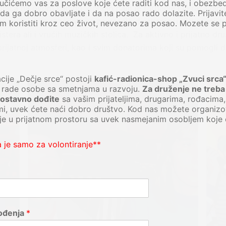
učićemo vas za poslove koje ćete raditi kod nas, i obezbe
onica na ovom kampu donelo nam je farbanje i ukrašavanje 
 da ga dobro obavljate i da na posao rado dolazite. Prijavite
 navici, bile rezervisane za veselo djuskanje u diskoteci,
m koristiti kroz ceo život, nevezano za posao. Mozete se pr
stera ali i vrućih muzičkih stolica. Za aktivno i prijatno d
rijatnoj atmosferi, kao i svim donatorima koji su pomogli 
cije „Dečje srce“ postoji
kafić-radionica-shop „Zvuci srca“
m rade osobe sa smetnjama u razvoju.
Za druženje ne treba
dnostavno dođite
sa vašim prijateljima, drugarima, rođacima
ami, uvek ćete naći dobro društvo. Kod nas možete organizov
e u prijatnom prostoru sa uvek nasmejanim osobljem koje 
 je samo za volontiranje**
rođenja
*