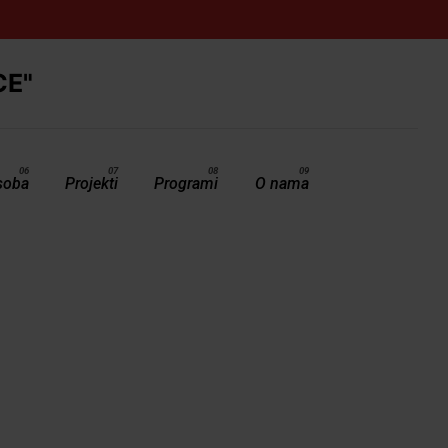
soba
Projekti
Programi
O nama