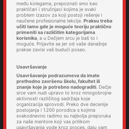
među kolegama, prepoznati smo kao
praktičari i stručnjaci kojima je svaki
problem izazov za koji postoji rešenje i
naučene profesionalne lekcije.
Praksu treba
učiti tamo gde je moguće teoriju praktično
primeniti sa različitim kategorijama
korisnika
, a u Dečjem srcu je baš to i
moguće. Prijavite se jer od vaše današnje
prakse zavisi vaš budući posao.
Usavršavanje
Usavršavanje podrazumeva da imate
prethodno završenu školu, fakultet ili
znanje koje je potrebno nadograditi
. Dečje
srce vam nudi upravo to kroz mnogobrojne
aktivnosti različitog sadržaja koje
organizacija sprovodi. Preko dve decenije
postojanja i 1.200 porodica s kojima
svakodnevno radimo su najbolja preporuka
za naše mentore koji vas prilikom
usavršavanja vode kroz proces, daju vam