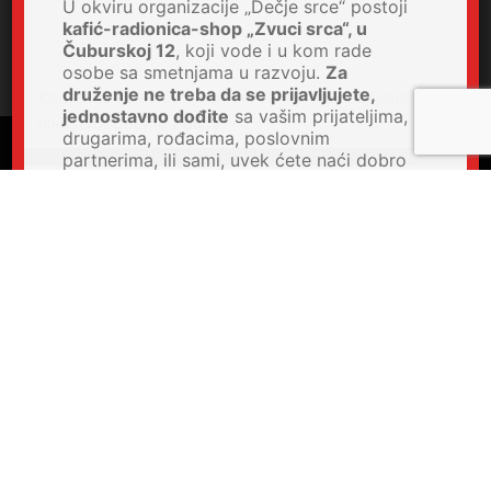
U okviru organizacije „Dečje srce“ postoji
kafić-radionica-shop „Zvuci srca“, u
Čuburskoj 12
, koji vode i u kom rade
osobe sa smetnjama u razvoju.
Za
druženje ne treba da se prijavljujete,
Koristimo kolačiće da bismo vam pružili najbolje
jednostavno dođite
sa vašim prijateljima,
iskustvo.
Cookie Policy
drugarima, rođacima, poslovnim
partnerima, ili sami, uvek ćete naći dobro
društvo. Kod nas možete organizovati
proslave i poslovne događaje u prijatnom
prostoru sa uvek nasmejanim osobljem koje
će se radovati vašem dolasku.
**Naredna prijava je samo za volontiranje**
Ime i prezime
*
Datum i godina rođenja
*