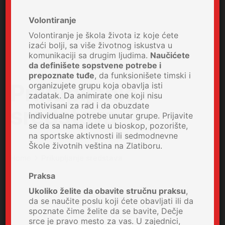
Volontiranje
Volontiranje je škola života iz koje ćete
izaći bolji, sa više životnog iskustva u
komunikaciji sa drugim ljudima.
Naučićete
da definišete sopstvene potrebe i
prepoznate tuđe
, da funksionišete timski i
Prikupljanje
organizujete grupu koja obavlja isti
zadatak. Da animirate one koji nisu
motivisani za rad i da obuzdate
sredstava
individualne potrebe unutar grupe. Prijavite
se da sa nama idete u bioskop, pozorište,
na sportske aktivnosti ili sedmodnevne
Škole životnih veština na Zlatiboru.
Home
Prikupljanje sredstava
Praksa
Ukoliko želite da obavite stručnu praksu
,
da se naučite poslu koji ćete obavljati ili da
spoznate čime želite da se bavite, Dečje
srce je pravo mesto za vas. U zajednici,