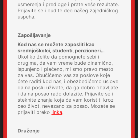
usmerenja i predloge i prate veše rezultate.
Prijavite se i budite deo našeg zajedničkog
uspeha.
Zapošljavanje
Kod nas se možete zaposliti kao
srednjoškolci, studenti, penzioneri…
Ukoliko želite da pomognete sebi i
drugima, da vam vreme bude dinamično,
ispunjeno i plaćeno, mi smo pravo mesto
za vas. Obučićemo vas za poslove koje
ćete raditi kod nas, i obezbedićemo uslove
da na poslu uživate, da ga dobro obavljate
i da na posao rado dolazite. Prijavite se i
steknite znanja koja će vam koristiti kroz
ceo život, nevezano za posao. Mozete se
prijaviti preko
linka
.
Druženje