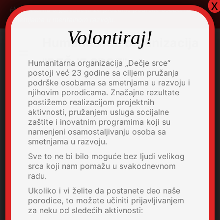
x
Skip
Humanitarna organizacija za pružanje podrške osobama sa
to
smetnjama u mentalnom razvoju.
content
Volontiraj!
Humanitarna organizacija
"DEČJE SRCE"
Humanitarna organizacija „Dečje srce“
postoji već 23 godine sa ciljem pružanja
podrške osobama sa smetnjama u razvoju i
njihovim porodicama. Značajne rezultate
postižemo realizacijom projektnih
aktivnosti, pružanjem usluga socijalne
zaštite i inovatnim programima koji su
namenjeni osamostaljivanju osoba sa
smetnjama u razvoju.
Sve to ne bi bilo moguće bez ljudi velikog
srca koji nam pomažu u svakodnevnom
radu.
Ukoliko i vi želite da postanete deo naše
porodice, to možete učiniti prijavljivanjem
za neku od sledećih aktivnosti: