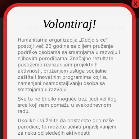
x
Skip
Humanitarna organizacija za pružanje podrške osobama sa
to
smetnjama u mentalnom razvoju.
content
Volontiraj!
Humanitarna organizacija
"DEČJE SRCE"
Humanitarna organizacija „Dečje srce“
postoji već 23 godine sa ciljem pružanja
podrške osobama sa smetnjama u razvoju i
njihovim porodicama. Značajne rezultate
postižemo realizacijom projektnih
aktivnosti, pružanjem usluga socijalne
zaštite i inovatnim programima koji su
namenjeni osamostaljivanju osoba sa
smetnjama u razvoju.
Sve to ne bi bilo moguće bez ljudi velikog
srca koji nam pomažu u svakodnevnom
radu.
Ukoliko i vi želite da postanete deo naše
porodice, to možete učiniti prijavljivanjem
za neku od sledećih aktivnosti: