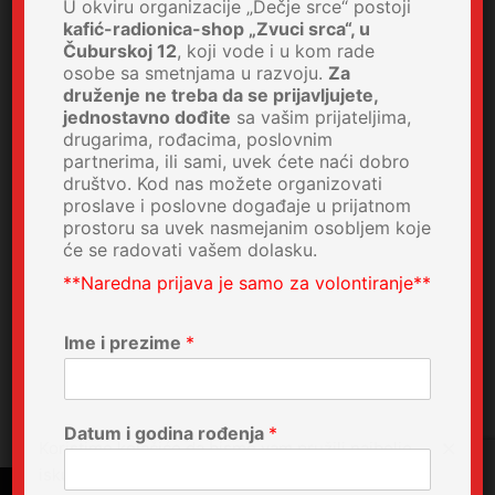
U okviru organizacije „Dečje srce“ postoji
kafić-radionica-shop „Zvuci srca“, u
Čuburskoj 12
, koji vode i u kom rade
osobe sa smetnjama u razvoju.
Za
druženje ne treba da se prijavljujete,
jednostavno dođite
sa vašim prijateljima,
drugarima, rođacima, poslovnim
partnerima, ili sami, uvek ćete naći dobro
društvo. Kod nas možete organizovati
proslave i poslovne događaje u prijatnom
prostoru sa uvek nasmejanim osobljem koje
će se radovati vašem dolasku.
**Naredna prijava je samo za volontiranje**
Ime i prezime
*
Datum i godina rođenja
*
Koristimo kolačiće da bismo vam pružili najbolje
iskustvo.
Cookie Policy