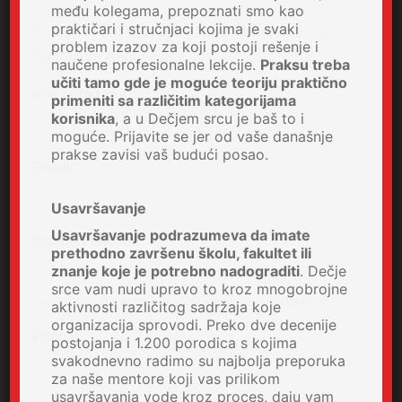
među kolegama, prepoznati smo kao
praktičari i stručnjaci kojima je svaki
Pošaljite nam formular i kontaktiraćemo Vas u
problem izazov za koji postoji rešenje i
najkraćem roku.
naučene profesionalne lekcije.
Praksu treba
učiti tamo gde je moguće teoriju praktično
Ime i prezime
*
primeniti sa različitim kategorijama
korisnika
, a u Dečjem srcu je baš to i
moguće. Prijavite se jer od vaše današnje
prakse zavisi vaš budući posao.
Email
*
Usavršavanje
Usavršavanje podrazumeva da imate
Kontakt telefon
*
prethodno završenu školu, fakultet ili
znanje koje je potrebno nadograditi
. Dečje
srce vam nudi upravo to kroz mnogobrojne
Upišite broj telefona na koji Vas možemo kontaktirati.
aktivnosti različitog sadržaja koje
organizacija sprovodi. Preko dve decenije
Pitanje
postojanja i 1.200 porodica s kojima
svakodnevno radimo su najbolja preporuka
za naše mentore koji vas prilikom
usavršavanja vode kroz proces, daju vam