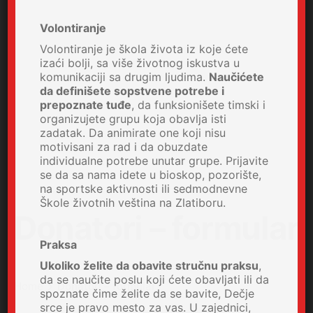
Volontiranje
Volontiranje je škola života iz koje ćete
izaći bolji, sa više životnog iskustva u
komunikaciji sa drugim ljudima.
Naučićete
da definišete sopstvene potrebe i
prepoznate tuđe
, da funksionišete timski i
organizujete grupu koja obavlja isti
zadatak. Da animirate one koji nisu
motivisani za rad i da obuzdate
individualne potrebe unutar grupe. Prijavite
se da sa nama idete u bioskop, pozorište,
na sportske aktivnosti ili sedmodnevne
Škole životnih veština na Zlatiboru.
Donatori – formular
Praksa
Ukoliko želite da obavite stručnu praksu
,
da se naučite poslu koji ćete obavljati ili da
Home
Donatori – formular
spoznate čime želite da se bavite, Dečje
srce je pravo mesto za vas. U zajednici,