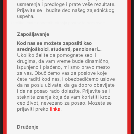
usmerenja i predloge i prate veše rezultate.
Prijavite se i budite deo našeg zajedničkog
uspeha.
Ukoliko imate dodatnih pitanja postavite nam ovde.
Zapošljavanje
Kod nas se možete zaposliti kao
Pošalji
srednjoškolci, studenti, penzioneri…
Ukoliko želite da pomognete sebi i
drugima, da vam vreme bude dinamično,
ispunjeno i plaćeno, mi smo pravo mesto
za vas. Obučićemo vas za poslove koje
ćete raditi kod nas, i obezbedićemo uslove
da na poslu uživate, da ga dobro obavljate
i da na posao rado dolazite. Prijavite se i
steknite znanja koja će vam koristiti kroz
ceo život, nevezano za posao. Mozete se
prijaviti preko
linka
.
Druženje