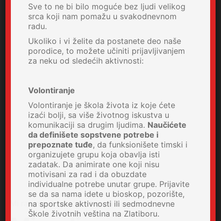
Sve to ne bi bilo moguće bez ljudi velikog
srca koji nam pomažu u svakodnevnom
radu.
Ukoliko i vi želite da postanete deo naše
porodice, to možete učiniti prijavljivanjem
za neku od sledećih aktivnosti:
Volontiranje
Volontiranje je škola života iz koje ćete
izaći bolji, sa više životnog iskustva u
komunikaciji sa drugim ljudima.
Naučićete
da definišete sopstvene potrebe i
prepoznate tuđe
, da funksionišete timski i
organizujete grupu koja obavlja isti
zadatak. Da animirate one koji nisu
motivisani za rad i da obuzdate
individualne potrebe unutar grupe. Prijavite
se da sa nama idete u bioskop, pozorište,
Mi radimo, budućnost gradimo
3 min read
na sportske aktivnosti ili sedmodnevne
Škole životnih veština na Zlatiboru.