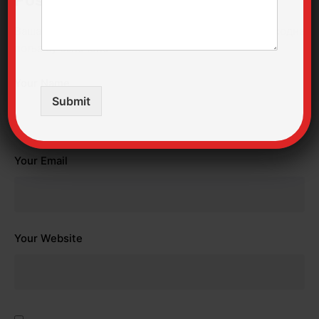
Ваша адреса е-поште неће бити објављена.
Неопходна
поља су означена
*
Your Name
Submit
Your Email
Your Website