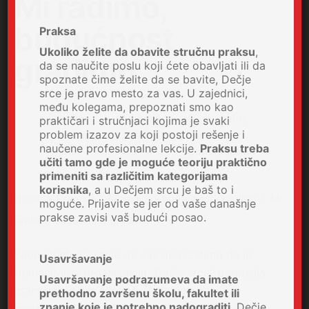
Mi radimo,
budućnost
Praksa
Ukoliko želite da obavite stručnu praksu
,
gradimo
da se naučite poslu koji ćete obavljati ili da
spoznate čime želite da se bavite, Dečje
srce je pravo mesto za vas. U zajednici,
među kolegama, prepoznati smo kao
Author
Published
0 comments
praktičari i stručnjaci kojima je svaki
problem izazov za koji postoji rešenje i
Dečje
02/09/2018
Join the
naučene profesionalne lekcije.
Praksu treba
srce
Conversation
učiti tamo gde je moguće teoriju praktično
primeniti sa različitim kategorijama
korisnika
, a u Dečjem srcu je baš to i
Home
Projekti
Mi radimo, budućnost gradimo
Mi
moguće. Prijavite se jer od vaše današnje
prakse zavisi vaš budući posao.
radimo, budućnost gradimo
Zadovoljstvo nam je da vas obavestimo da je
Usavršavanje
Humanitarna organizacija „Dečje srce“ potpisala
Usavršavanje podrazumeva da imate
grant ugovor sa Vladom Republike Srbije,
prethodno završenu školu, fakultet ili
znanje koje je potrebno nadograditi
. Dečje
ministarstvom finansija, odeljenje za ugovaranje i