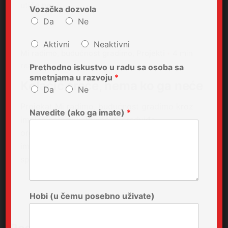
utiče na…
Vozačka dozvola
Da
Ne
Aktivni
Neaktivni
Mi radimo, budućnost gradimo
Projekti
4 min
read
Prethodno iskustvo u radu sa osoba sa
smetnjama u razvoju
*
Kolačić sreće, nema ko ga neće
Da
Ne
Projekat Mi radimo, budućnost gradimo kroz
Navedite (ako ga imate)
*
implementaciju aktivnosti predviđa
organizovanje uličnih manifestacija koje za cilj
imaju senzibilizaciju stanovništva u pogledu
sposobnosti i potencijala koje…
Hobi (u čemu posebno uživate)
Post a comment