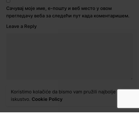
Сачувај моје име, е-пошту и веб место у овом
прегледачу веба за следећи пут када коментаришем.
Leave a Reply
Koristimo kolačiće da bismo vam pružili najbolje
Post Comment
iskustvo.
Cookie Policy