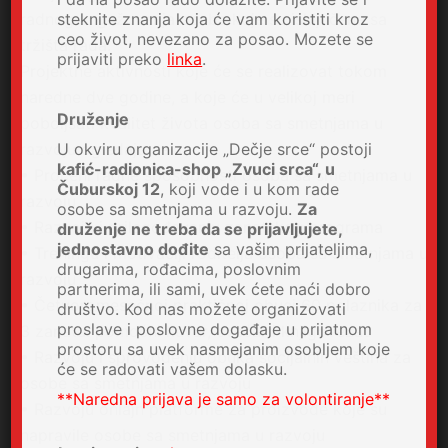
radnog angažovanja osoba koje su isključene sa
steknite znanja koja će vam koristiti kroz
ceo život, nevezano za posao. Mozete se
tržišta rada.
prijaviti preko
linka
.
Projektne aktivnosti koje će se realizovat tokom
naredne dve godine, a koje će u velikoj meri
Druženje
poboljšati kvalitet života osoba sa smetnjama u
razvoju ogledaju se u:
U okviru organizacije „Dečje srce“ postoji
kafić-radionica-shop „Zvuci srca“, u
• Proceni radne sposobnosti osoba sa smetnjama u
Čuburskoj 12
, koji vode i u kom rade
razvoju
osobe sa smetnjama u razvoju.
Za
• Razvoju i prilagođavanju zanatskog programa
druženje ne treba da se prijavljujete,
jednostavno dođite
sa vašim prijateljima,
• Treningu i motivaciji roditelja osoba sa smetnjama u
drugarima, rođacima, poslovnim
razvoju
partnerima, ili sami, uvek ćete naći dobro
• Četvoromesečnoj praktičnoj obuci 60 polaznika za
društvo. Kod nas možete organizovati
proslave i poslovne događaje u prijatnom
3 zanata: pomoćni kuvar, cvećar i knjigovezac
prostoru sa uvek nasmejanim osobljem koje
• Razvoju i sprovođenju obuka socijalnih veština za
će se radovati vašem dolasku.
osobe sa smetnjama u razvoju
**Naredna prijava je samo za volontiranje**
• Razvoju onlajn platforme za proizvode koje su
napravile osobe sa smetnjama u razvoju