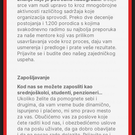
srce vam nudi upravo to kroz mnogobrojne
finansiranje programa finansiranih od strane EU čime
aktivnosti različitog sadržaja koje
je i zvanično počeo sa realizacijom projekat „Mi
organizacija sprovodi. Preko dve decenije
radimo budućnost gradimo“.
postojanja i 1.200 porodica s kojima
svakodnevno radimo su najbolja preporuka
H.O. Dečje srce kao nosilac projekata realizuje isti u
za naše mentore koji vas prilikom
saradnji sa Srednjom zanatsko školom uz finansijsku
usavršavanja vode kroz proces, daju vam
podršku Evropske unije, Delegacija Evropske unije u
usmerenja i predloge i prate veše rezultate.
Prijavite se i budite deo našeg zajedničkog
Srbiji, u saradnji sa Vladom Republike Srbije, tačnije
uspeha.
Ministarstvom finansija, a u okviru programa IPA
2013, Razvoj efikasnih usluga u zajednici u oblasti
Zapošljavanje
obrazovanjai socijalne zaštite na lokalnom nivou,
koroz program LOT 2 Socijalne biznis inicijative.
Kod nas se možete zaposliti kao
srednjoškolci, studenti, penzioneri…
Projekat “Mi radimo budućnost gradimo”, čija je
Ukoliko želite da pomognete sebi i
realizacija planirana do 05.06.2019. godine, ima za
drugima, da vam vreme bude dinamično,
cilj razvoj i ojačavanje kompetencija osoba sa
ispunjeno i plaćeno, mi smo pravo mesto
za vas. Obučićemo vas za poslove koje
smetnjama u razvoju kroz obuku i radnu praksu. Kroz
ćete raditi kod nas, i obezbedićemo uslove
svoju realizaciju projekat će pružiti podršku razvoju
da na poslu uživate, da ga dobro obavljate
socijalnog preduzetništva i stvoriti mogućnost
i da na posao rado dolazite. Prijavite se i