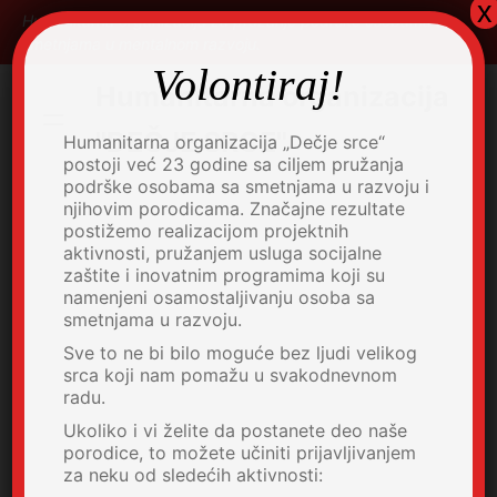
x
Skip
Humanitarna organizacija za pružanje podrške osobama sa
to
smetnjama u mentalnom razvoju.
content
Volontiraj!
Humanitarna organizacija
"DEČJE SRCE"
Humanitarna organizacija „Dečje srce“
postoji već 23 godine sa ciljem pružanja
podrške osobama sa smetnjama u razvoju i
njihovim porodicama. Značajne rezultate
postižemo realizacijom projektnih
aktivnosti, pružanjem usluga socijalne
zaštite i inovatnim programima koji su
namenjeni osamostaljivanju osoba sa
smetnjama u razvoju.
Sve to ne bi bilo moguće bez ljudi velikog
srca koji nam pomažu u svakodnevnom
radu.
Ukoliko i vi želite da postanete deo naše
porodice, to možete učiniti prijavljivanjem
za neku od sledećih aktivnosti: