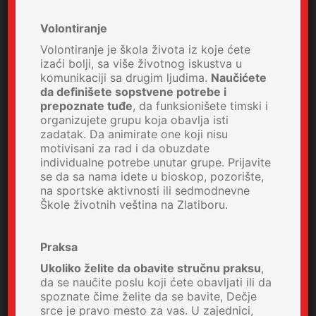
Volontiranje
Volontiranje je škola života iz koje ćete
izaći bolji, sa više životnog iskustva u
komunikaciji sa drugim ljudima.
Naučićete
da definišete sopstvene potrebe i
prepoznate tuđe
, da funksionišete timski i
organizujete grupu koja obavlja isti
zadatak. Da animirate one koji nisu
motivisani za rad i da obuzdate
individualne potrebe unutar grupe. Prijavite
se da sa nama idete u bioskop, pozorište,
na sportske aktivnosti ili sedmodnevne
Škole životnih veština na Zlatiboru.
Praksa
Ukoliko želite da obavite stručnu praksu
,
da se naučite poslu koji ćete obavljati ili da
spoznate čime želite da se bavite, Dečje
srce je pravo mesto za vas. U zajednici,