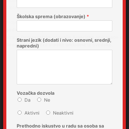
Sajam.
Školska sprema (obrazovanje)
*
Projekat je trajao od
15. januara do 15. jula 2005.
godine,
a finansijski je podržan od
strane
Demokratske komisije Americke ambasade u
Strani jezik (dodati i nivo: osnovni, srednji,
Beogradu i Saveza srpske omladine iz Švedske.
napredni)
Vozačka dozvola
Da
Ne
Aktivni
Neaktivni
Prethodno iskustvo u radu sa osoba sa