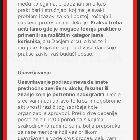
među kolegama, prepoznati smo kao
praktičari i stručnjaci kojima je svaki
problem izazov za koji postoji rešenje i
naučene profesionalne lekcije.
Praksu treba
učiti tamo gde je moguće teoriju praktično
primeniti sa različitim kategorijama
korisnika
, a u Dečjem srcu je baš to i
moguće. Prijavite se jer od vaše današnje
KLUB RODITELJA
prakse zavisi vaš budući posao.
Usavršavanje
Usavršavanje podrazumeva da imate
Home
PROJEKTI
KLUB RODITELJA
prethodno završenu školu, fakultet ili
znanje koje je potrebno nadograditi
. Dečje
„Klub roditelja“ je projekat koji je imao
srce vam nudi upravo to kroz mnogobrojne
za
cilj
izgradnju zajednicke strategije na relaciji
aktivnosti različitog sadržaja koje
organizacija sprovodi. Preko dve decenije
osoba ometena u mentalnom razvoju-roditelj-
postojanja i 1.200 porodica s kojima
strucnjak-društvo. Dugogodišnja saradnja kako sa
svakodnevno radimo su najbolja preporuka
Udruženjima roditelja, tako i sa državnim organima
za naše mentore koji vas prilikom
usavršavanja vode kroz proces, daju vam
pokazala nam je da je to jedini nacin da se stvori