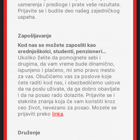
usmerenja i predloge i prate veše rezultate.
svest o demokratskim standardima potrebnim da se
Prijavite se i budite deo našeg zajedničkog
osigura dostojan život za osobe sa smetnjama u
uspeha.
razvoju.
Zapošljavanje
Projektne aktivnosti koje su pratile ostvarenje
Kod nas se možete zaposliti kao
postavljenog cilja su organizovanje seminara za
srednjoškolci, studenti, penzioneri…
roditelje iz tri Udruženja iz unutrašnjosti Srbije i tri iz
Ukoliko želite da pomognete sebi i
Beograda, kao i pokretanje informativnog centra.
drugima, da vam vreme bude dinamično,
ispunjeno i plaćeno, mi smo pravo mesto
Seminar je obuhvatio 54 direktna ucesnika i na
za vas. Obučićemo vas za poslove koje
stotine indirektnih koji svakodnevno koriste usluge
ćete raditi kod nas, i obezbedićemo uslove
infocentra i koji koriste znanje ucesnika seminara.
da na poslu uživate, da ga dobro obavljate
i da na posao rado dolazite. Prijavite se i
steknite znanja koja će vam koristiti kroz
Seminari su organizovani 28-29.maja, 4-5.juna i 11-
ceo život, nevezano za posao. Mozete se
12.juna 2005 godine. Seminarima su prisustvovali
prijaviti preko
linka
.
predstavnici Udruženja iz Niša, Srbobrana,
Zrenjanina, Indije i Kule (njih ukupno 27) i 27
Druženje
predstavnika beogradskih udruženja koji su prošli