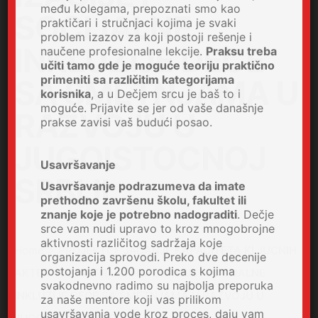
među kolegama, prepoznati smo kao
SOCIJALNE
praktičari i stručnjaci kojima je svaki
problem izazov za koji postoji rešenje i
INKLUZIJE DECE
naučene profesionalne lekcije.
Praksu treba
učiti tamo gde je moguće teoriju praktično
primeniti sa različitim kategorijama
SA SMETNJAMA U
korisnika
, a u Dečjem srcu je baš to i
moguće. Prijavite se jer od vaše današnje
RAZVOJU U
prakse zavisi vaš budući posao.
JUGOISTOCNOJ
Usavršavanje
SRBIJI
Usavršavanje podrazumeva da imate
prethodno završenu školu, fakultet ili
znanje koje je potrebno nadograditi
. Dečje
srce vam nudi upravo to kroz mnogobrojne
aktivnosti različitog sadržaja koje
Home
PROJEKTI
JACANJE KAPACITETA KLJUCNIH
organizacija sprovodi. Preko dve decenije
postojanja i 1.200 porodica s kojima
AKTERA DEINSTITUCIONALIZACIJE I SOCIJALNE
svakodnevno radimo su najbolja preporuka
INKLUZIJE DECE SA SMETNJAMA U RAZVOJU U
za naše mentore koji vas prilikom
usavršavanja vode kroz proces, daju vam