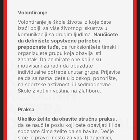
Volontiranje
Volontiranje je škola života iz koje ćete
izaći bolji, sa više životnog iskustva u
komunikaciji sa drugim ljudima.
Naučićete
da definišete sopstvene potrebe i
prepoznate tuđe
, da funksionišete timski i
organizujete grupu koja obavlja isti
zadatak. Da animirate one koji nisu
JACANJE
motivisani za rad i da obuzdate
individualne potrebe unutar grupe. Prijavite
KAPACITETA
se da sa nama idete u bioskop, pozorište,
na sportske aktivnosti ili sedmodnevne
KLJUCNIH
Škole životnih veština na Zlatiboru.
AKTERA
Praksa
DEINSTITUCIONAL
Ukoliko želite da obavite stručnu praksu
,
da se naučite poslu koji ćete obavljati ili da
spoznate čime želite da se bavite, Dečje
IZACIJE I
srce je pravo mesto za vas. U zajednici,