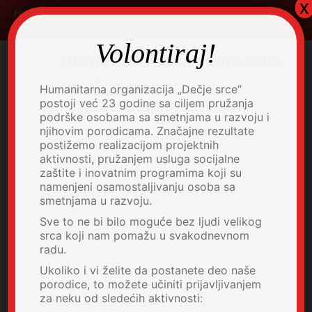
x
Skip
Humanitarna organizacija za pružanje podrške osobama sa
to
smetnjama u mentalnom razvoju.
content
Volontiraj!
Humanitarna organizacija
"DEČJE SRCE"
Humanitarna organizacija „Dečje srce“
postoji već 23 godine sa ciljem pružanja
podrške osobama sa smetnjama u razvoju i
njihovim porodicama. Značajne rezultate
postižemo realizacijom projektnih
aktivnosti, pružanjem usluga socijalne
zaštite i inovatnim programima koji su
namenjeni osamostaljivanju osoba sa
smetnjama u razvoju.
Sve to ne bi bilo moguće bez ljudi velikog
srca koji nam pomažu u svakodnevnom
radu.
Ukoliko i vi želite da postanete deo naše
porodice, to možete učiniti prijavljivanjem
za neku od sledećih aktivnosti: