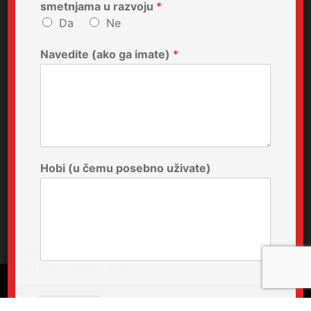
smetnjama u razvoju
*
Da
Ne
Navedite (ako ga imate)
*
Hobi (u čemu posebno uživate)
Koristimo kolačiće da bismo vam pružili najbolje
iskustvo.
Cookie Policy
Submit