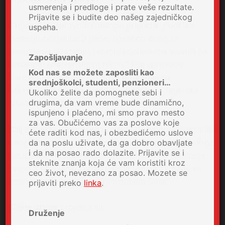
JUGOISTOCNOJ SRBIJI
usmerenja i predloge i prate veše rezultate.
Prijavite se i budite deo našeg zajedničkog
Projekat se sprovodi u sklopu projekta „Podrška
uspeha.
deinstitucionalizaciji dece, posebno dece sa
smetnjama u razvoju, jacanje kontinuuma servisa na
Zapošljavanje
lokalnom i nacionalnom nivou “ koji sprovode
Kod nas se možete zaposliti kao
kancelarija UNICEF-a u Srbiji u saradnji sa
srednjoškolci, studenti, penzioneri…
Ministarstvom rada i socijalne politike, a finansira
Ukoliko želite da pomognete sebi i
drugima, da vam vreme bude dinamično,
Vlada Republike Italije.
ispunjeno i plaćeno, mi smo pravo mesto
za vas. Obučićemo vas za poslove koje
Cilj
projekta je podrška projektu deinstitucionalizacije
ćete raditi kod nas, i obezbedićemo uslove
i socijalne inkluzije dece sa smetnjama u razvoju kroz
da na poslu uživate, da ga dobro obavljate
i da na posao rado dolazite. Prijavite se i
podršku institucijama i organizacijama na lokalnom
steknite znanja koja će vam koristiti kroz
nivou u razvijanju i unapredenju usluga za decu sa
ceo život, nevezano za posao. Mozete se
smetnjama u razvoju u jugoistocnoj Srbiji.
prijaviti preko
linka
.
Ciljne grupe
projekta su:
Druženje