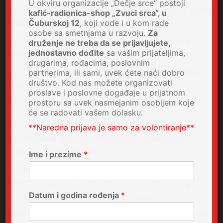
U okviru organizacije „Dečje srce“ postoji
Deca sa smetnjama u mentalnom razvoju iz Doma
kafić-radionica-shop „Zvuci srca“, u
Kulina;
Čuburskoj 12
, koji vode i u kom rade
osobe sa smetnjama u razvoju.
Za
10 volontera koji žive na podrucju Aleksinca i
druženje ne treba da se prijavljujete,
jednostavno dođite
sa vašim prijateljima,
Niša;
drugarima, rođacima, poslovnim
20 hraniteljskih porodica iz Niškog, Jablanickog,
partnerima, ili sami, uvek ćete naći dobro
društvo. Kod nas možete organizovati
Toplickog i Pirotskog okruga;
proslave i poslovne događaje u prijatnom
15 strucnjaka iz Doma Kulina;
prostoru sa uvek nasmejanim osobljem koje
će se radovati vašem dolasku.
Strucni tim iz Doma Kulina;
**Naredna prijava je samo za volontiranje**
Staratelji dece sa smetnjama u mentalnom
razvoju iz cetiri okruga;
Ime i prezime
*
Inicijalni centri za socijalni rad dece koja su u
procesu pripreme za hraniteljstvo u cetiri okrugaC;
Datum i godina rođenja
*
Savetnici/koordinatori za hraniteljstvo (iz
buduceg Niškog regionalnog centra za hraniteljstvo).