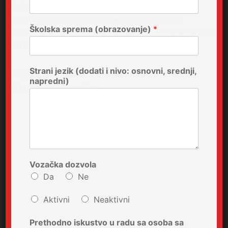
deinstitucionalizacije/povratka u biološku
porodicu/smeštaja u hraniteljsku porodicu su
Školska sprema (obrazovanje)
*
promovisani širom zemlje, uz aktivno ucešce lokalnih
aktera koji su ucestvovali u procesu.
Strani jezik (dodati i nivo: osnovni, srednji,
Projekat je trajao od
15. decembra 2010. do 15.
napredni)
februara 2012. godine.
Vozačka dozvola
Da
Ne
Aktivni
Neaktivni
Prethodno iskustvo u radu sa osoba sa